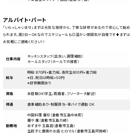
アルバイト・パート
「いらっしゃいませ」まずは元気な挨拶から、丁寧な研修があるので安心して始め
られます。週2日～OKなのでスケジュールも◎温かい雰囲気が自慢です♦まずは
お気軽にご連絡ください！！
キッチンスタッフ（皿洗い、調理補助）
仕事内容
ホールスタッフ（ホールでの接客）
時給 870円+能力給、高校生800円+能力給
給与
※日、祝日は時給+50円
※研修期間あり
資格
未経験OK!学生、既婚者、フリーター大歓迎！
待遇
食事補助あり・制服貸与・車バイク通勤 OK
中国料理 廣珍（倉敷市玉島中央町）
麺や 廣（倉敷市玉島爪崎）
勤務地
あずまや 玉島店（倉敷市玉島）
生餃子と唐揚のお店 ヒロマル（倉敷市玉島阿賀崎）