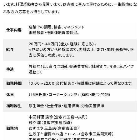
います。料理経験者から見習いまで、お客様に喜んで頂けるために、一生懸命にな
れる方の応募をお待ちしています。
店舗での調理、接客、マネジメント
仕事内容
未経験者・他業種転職者歓迎。
20万円～40万円（能力、経験に応じる）。
給与
※見習いの方から経験者まで、面談の上、能力・年齢・経験等、正
当に評価し考慮いたします。
昇給年1回、賞与年2回、交通費支給、制服貸与、食事、車バイク
待遇
通勤OK
勤務時間
10:00～22:00(交代制あり・時間帯は店舗によって異なります)
休日
月6日程度・ローテーション制+(有給・慶弔・特別)
福利厚生
厚生年金・社会保険・雇用保険・労働災害保険
中国料理 廣珍（倉敷市玉島中央町）
麺や 廣（倉敷市玉島爪崎）
勤務地
あずまや 玉島店（倉敷市玉島）
生餃子と唐揚のお店 ヒロマル（倉敷市玉島阿賀崎）
中華食堂コウチン 平田店（倉敷市平田）