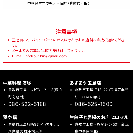
中華食堂コウチン 平田店（倉敷市平田）
注意事項
正社員、アルバイト・パートの求人はそれぞれの店舗へ直接ご連絡くださ
い。
メールでの応募は24時間受け付けております。
E-mail:infokouchin@gmail.com
中華料理 廣珍
あずまや 玉島店
倉敷市玉島中央町3-12 -13(清心
倉敷市玉島1713-22 (玉島産業通
町商店街)
りTUTAYA向い)
086-522-5188
086-525-1500
麺や 廣
生餃子と唐揚のお店 ヒロマル
倉敷市玉島爪崎981-1 (マルナカ
倉敷市玉島阿賀崎2-3-501 (新玉
新倉敷店 駐車場東側)
島中央病院北)