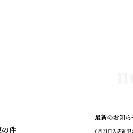
n
最新のお知ら
更の件
6月21日入店制